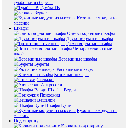
тумбочки из березы
Тумбы ТВ
Зеркала
Кухонные модули из
массива
Шкафы
Одностворчатые шкафы
Двухстворчатые шкафы
Трехстворчатые шкафы
Четырехстворчатые
шкафы
Деревянные шкафы
Буфеты
Распашные шкафы
Книжный шкафы
Стелажи
Антресоли
Шкафы Верди
Прихожия
Вешалки
Шкафы Купе
Кухонные модули из
массива
Под старину
Кровати под старину