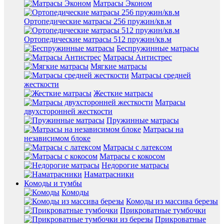
Матрасы Эконом
Ортопедические матрасы 256 пружин/кв.м
Ортопедические матрасы 512 пружин/кв.м
Беспружинные матрасы
Матрасы Антистрес
Мягкие матрасы
Матрасы средней
жесткости
Жесткие матрасы
Матрасы
двухсторонней жесткости
Пружинные матрасы
Матрасы на
независимом блоке
Матрасы с латексом
Матрасы с кокосом
Недорогие матрасы
Наматрасники
Комоды и тумбы
Комоды
Комоды из массива березы
Прикроватные тумбочки
Прикроватные