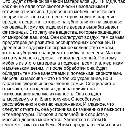
Это будет отличной заменой материалов ДСП и МДФ, так
как они не являются экологически безопасными в
отличии от массива. Деревянная мебель не источает
неприятные запахи, от нее не происходит испарение
вредных веществ, которые пагубно влияют на здоровье
человека. К тому же изделия из дерева вырабатывают
фитонциды. Это летучие вещества, которые защищают
от микробов ваш дом. Они фильтруют воздух, тем самым
предотвращая развитие респираторных болезней. В
древесине содержится огромное количество смолы,
которая убережет ваш дом от грибка и плесени. Массив
из натурального дерева – гипоаллергенный. Поэтому
мебель из этого материала подходит всем: и аллергикам,
и маленьким детям. И после обработки она будет
обладать теми же качествами и полезными свойствами.
Мебель из массива – это не только украшение, но и
гарантия здоровья всех членов семьи. Специалисты
отмечают, что изделия из дерева влияют на
психоэмоциональную активность. Она создает
атмосферу уюта, благополучия. Способствует
расслаблению и снятию напряжения. И главное, что
следует отметить, она устойчива к изменению влажности
и температуры. Плюсов и полезнейших свойств у
массива дерева множество. Убедиться в этом Вы
сможете, заказав мебель. Этим порадовав себя и своих