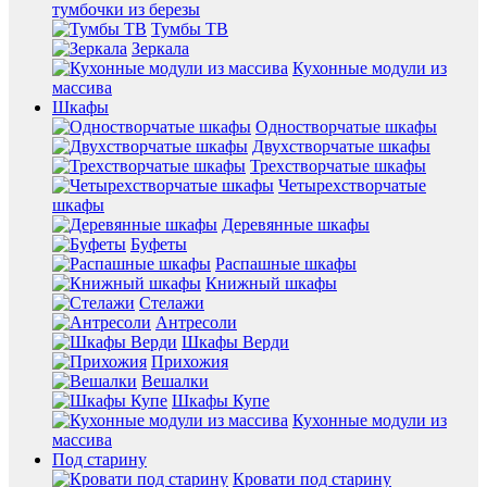
тумбочки из березы
Тумбы ТВ
Зеркала
Кухонные модули из
массива
Шкафы
Одностворчатые шкафы
Двухстворчатые шкафы
Трехстворчатые шкафы
Четырехстворчатые
шкафы
Деревянные шкафы
Буфеты
Распашные шкафы
Книжный шкафы
Стелажи
Антресоли
Шкафы Верди
Прихожия
Вешалки
Шкафы Купе
Кухонные модули из
массива
Под старину
Кровати под старину