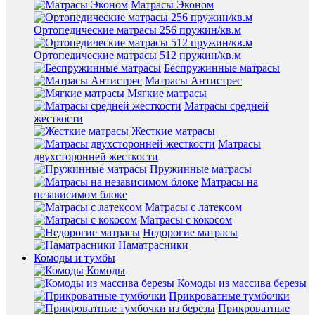
Матрасы Эконом
Ортопедические матрасы 256 пружин/кв.м
Ортопедические матрасы 512 пружин/кв.м
Беспружинные матрасы
Матрасы Антистрес
Мягкие матрасы
Матрасы средней
жесткости
Жесткие матрасы
Матрасы
двухсторонней жесткости
Пружинные матрасы
Матрасы на
независимом блоке
Матрасы с латексом
Матрасы с кокосом
Недорогие матрасы
Наматрасники
Комоды и тумбы
Комоды
Комоды из массива березы
Прикроватные тумбочки
Прикроватные