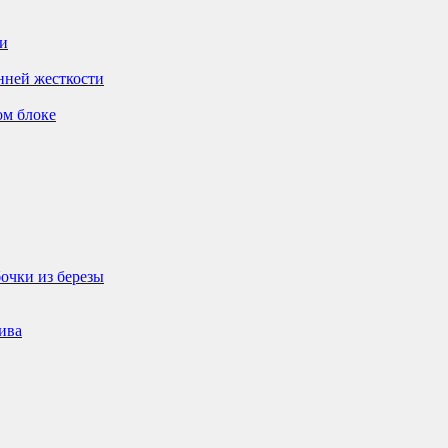
ти
нней жесткости
ом блоке
очки из березы
ива