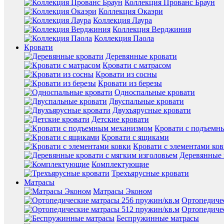
Коллекция Прованс Браун
Коллекция Окаэри
Коллекция Лаура
Коллекция Верджиния
Коллекция Паола
Кровати
Деревянные кровати
Кровати с матрасом
Кровати из сосны
Кровати из березы
Односпальные кровати
Двуспальные кровати
Двухъярусные кровати
Детские кровати
Кровати с подъемн
Кровати с ящиками
Кровати с элементами ко
Деревянные 
Комплектующие
Трехъярусные кровати
Матрасы
Матрасы Эконом
Ортопедиче
Ортопедиче
Беспружинные матрасы