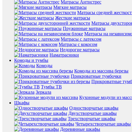
Матрасы Антистрес
Мягкие матрасы
Матрасы средней жесткос
Жесткие матрасы
Матрасы двухсторо
Пружинные матрасы
Матрасы на независим
Матрасы с латексом
Матрасы с кокосом
Недорогие матрасы
Наматрасники
Комоды и тумбы
Комоды
Комоды из массива березы
Прикроватные тумбочки
Прикроватные тумб
Тумбы ТВ
Зеркала
Кухонные модули из масс
Шкафы
Одностворчатые шкафы
Двухстворчатые шкафы
Трехстворчатые шкафы
Четырехстворчатые шкафы
Деревянные шкафы