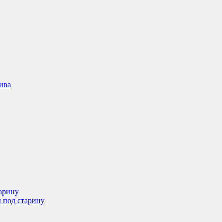
ива
арину
 под старину