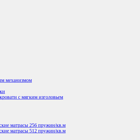
ым механизмом
вки
кровати с мягким изголовьем
ские матрасы 256 пружин/кв.м
ские матрасы 512 пружин/кв.м