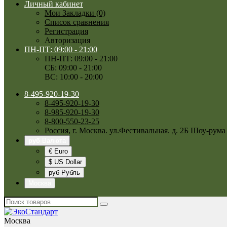
Личный кабинет
Мои Закладки (0)
Список сравнения
Регистрация
Авторизация
ПН-ПТ: 09:00 - 21:00
ПН-ПТ: 09:00 - 21:00
СБ: 09:00 - 21:00
ВС: 10:00 - 20:00
8-495-920-19-30
8-495-920-19-30
8-985-920-19-30
8-800-550-23-25
Россия, г. Москва. ул.Фестивальная. д. 2Б Шоу-рума
руб
Валюта
€ Euro
$ US Dollar
руб Рубль
Москва
Москва