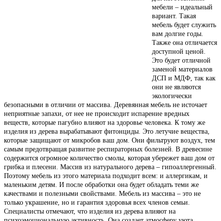
мебели – идеальный
вариант. Такая
мебель будет служить
вам долгие годы.
Также она отличается
доступной ценой.
Это будет отличной
заменой материалов
ДСП и МДФ, так как
они не являются
экологически
безопасными в отличии от массива. Деревянная мебель не источает
неприятные запахи, от нее не происходит испарение вредных
веществ, которые пагубно влияют на здоровье человека. К тому же
изделия из дерева вырабатывают фитонциды. Это летучие вещества,
которые защищают от микробов ваш дом. Они фильтруют воздух, тем
самым предотвращая развитие респираторных болезней. В древесине
содержится огромное количество смолы, которая убережет ваш дом от
грибка и плесени. Массив из натурального дерева – гипоаллергенный.
Поэтому мебель из этого материала подходит всем: и аллергикам, и
маленьким детям. И после обработки она будет обладать теми же
качествами и полезными свойствами. Мебель из массива – это не
только украшение, но и гарантия здоровья всех членов семьи.
Специалисты отмечают, что изделия из дерева влияют на
психоэмоциональную активность. Она создает атмосферу уюта,