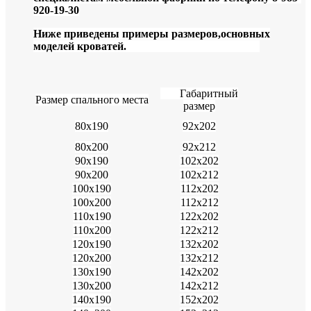
920-19-30
Ниже приведены примеры размеров,основных
моделей кроватей.
Габаритный
Размер спального места
размер
80х190
92х202
80х200
92х212
90х190
102х202
90х200
102х212
100х190
112х202
100х200
112х212
110х190
122х202
110х200
122х212
120х190
132х202
120х200
132х212
130х190
142х202
130х200
142х212
140х190
152х202