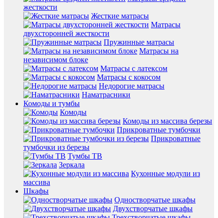
жесткости
Жесткие матрасы
Матрасы
двухсторонней жесткости
Пружинные матрасы
Матрасы на
независимом блоке
Матрасы с латексом
Матрасы с кокосом
Недорогие матрасы
Наматрасники
Комоды и тумбы
Комоды
Комоды из массива березы
Прикроватные тумбочки
Прикроватные
тумбочки из березы
Тумбы ТВ
Зеркала
Кухонные модули из
массива
Шкафы
Одностворчатые шкафы
Двухстворчатые шкафы
Трехстворчатые шкафы