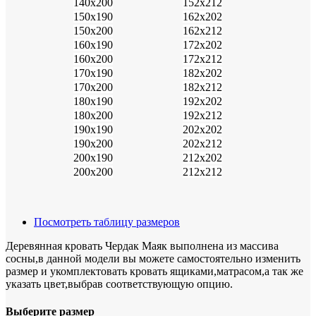
140х200
152х212
150х190
162х202
150х200
162х212
160х190
172х202
160х200
172х212
170х190
182х202
170х200
182х212
180х190
192х202
180х200
192х212
190х190
202х202
190х200
202х212
200х190
212х202
200х200
212х212
Посмотреть таблицу размеров
Деревянная кровать Чердак Маяк выполнена из массива
сосны,в данной модели вы можете самостоятельно изменить
размер и укомплектовать кровать ящиками,матрасом,а так же
указать цвет,выбрав соответствующую опцию.
Выберите размер