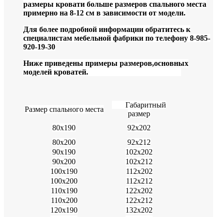
размеры кровати больше размеров спального места
примерно на 8-12 см в зависимости от модели.
Для более подробной информации обратитесь к
специалистам мебельной фабрики по телефону 8-985-
920-19-30
Ниже приведены примеры размеров,основных
моделей кроватей.
Габаритный
Размер спального места
размер
80х190
92х202
80х200
92х212
90х190
102х202
90х200
102х212
100х190
112х202
100х200
112х212
110х190
122х202
110х200
122х212
120х190
132х202