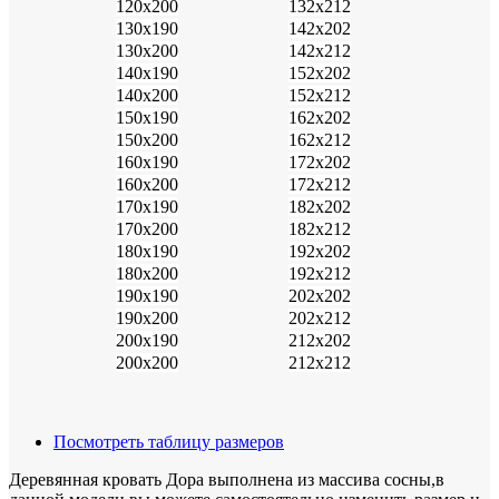
120х200
132х212
130х190
142х202
130х200
142х212
140х190
152х202
140х200
152х212
150х190
162х202
150х200
162х212
160х190
172х202
160х200
172х212
170х190
182х202
170х200
182х212
180х190
192х202
180х200
192х212
190х190
202х202
190х200
202х212
200х190
212х202
200х200
212х212
Посмотреть таблицу размеров
Деревянная кровать Дора выполнена из массива сосны,в