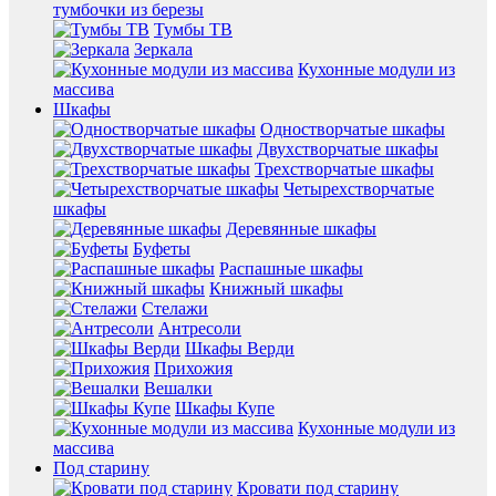
тумбочки из березы
Тумбы ТВ
Зеркала
Кухонные модули из
массива
Шкафы
Одностворчатые шкафы
Двухстворчатые шкафы
Трехстворчатые шкафы
Четырехстворчатые
шкафы
Деревянные шкафы
Буфеты
Распашные шкафы
Книжный шкафы
Стелажи
Антресоли
Шкафы Верди
Прихожия
Вешалки
Шкафы Купе
Кухонные модули из
массива
Под старину
Кровати под старину