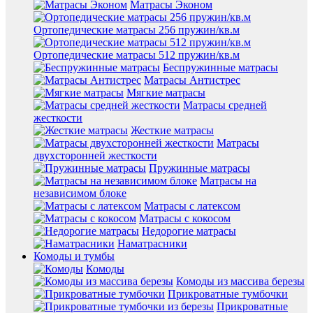
Матрасы Эконом
Ортопедические матрасы 256 пружин/кв.м
Ортопедические матрасы 512 пружин/кв.м
Беспружинные матрасы
Матрасы Антистрес
Мягкие матрасы
Матрасы средней
жесткости
Жесткие матрасы
Матрасы
двухсторонней жесткости
Пружинные матрасы
Матрасы на
независимом блоке
Матрасы с латексом
Матрасы с кокосом
Недорогие матрасы
Наматрасники
Комоды и тумбы
Комоды
Комоды из массива березы
Прикроватные тумбочки
Прикроватные