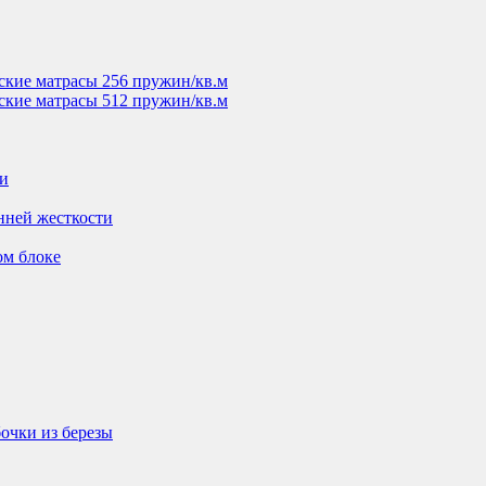
ские матрасы 256 пружин/кв.м
ские матрасы 512 пружин/кв.м
ти
нней жесткости
ом блоке
очки из березы