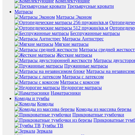
Комплектующие
Трехъярусные кровати
Матрасы
Матрасы Эконом
Ортопедиче
Ортопедиче
Беспружинные матрасы
Матрасы Антистрес
Мягкие матрасы
Матрасы средней жесткос
Жесткие матрасы
Матрасы двухсторо
Пружинные матрасы
Матрасы на независим
Матрасы с латексом
Матрасы с кокосом
Недорогие матрасы
Наматрасники
Комоды и тумбы
Комоды
Комоды из массива березы
Прикроватные тумбочки
Прикроватные тумб
Тумбы ТВ
Зеркала