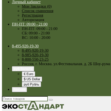
Личный кабинет
Мои Закладки (0)
Список сравнения
Регистрация
Авторизация
ПН-ПТ: 09:00 - 21:00
ПН-ПТ: 09:00 - 21:00
СБ: 09:00 - 21:00
ВС: 10:00 - 20:00
8-495-920-19-30
8-495-920-19-30
8-985-920-19-30
8-800-550-23-25
Россия, г. Москва. ул.Фестивальная. д. 2Б Шоу-рума
руб
Валюта
€ Euro
$ US Dollar
руб Рубль
Москва