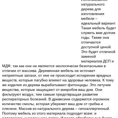
натурального
дерева для
изготовления
мебели –
идеальный вариант.
Такая мебель будет
служить вам долгие
годы. Также она
отличается
доступной ценой.
Это будет отличной
заменой
материалов ДСП и
МДФ, так как они не являются экологически безопасными в
отличии от массива. Деревянная мебель не источает
неприятные запахи, от нее не происходит испарение вредных
веществ, которые пагубно влияют на здоровье человека. К тому
же изделия из дерева вырабатывают фитонциды. Это летучие
вещества, которые защищают от микробов ваш дом. Они
фильтруют воздух, тем самым предотвращая развитие
респираторных болезней. В древесине содержится огромное
количество смолы, которая убережет ваш дом от грибка и
плесени. Массив из натурального дерева – гипоаллергенный.
Поэтому мебель из этого материала подходит всем: и
аллергикам, и маленьким детям. И после обработки она будет