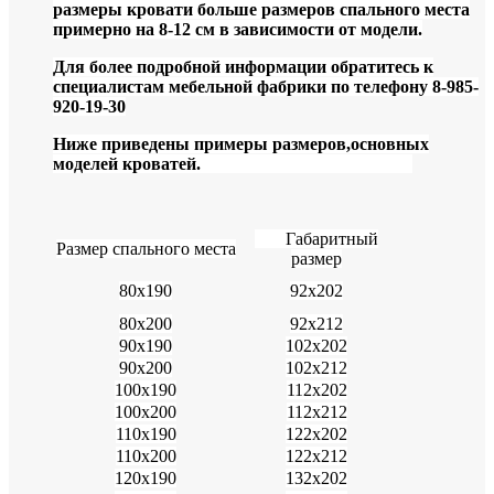
размеры кровати больше размеров спального места
примерно на 8-12 см в зависимости от модели.
Для более подробной информации обратитесь к
специалистам мебельной фабрики по телефону 8-985-
920-19-30
Ниже приведены примеры размеров,основных
моделей кроватей.
Габаритный
Размер спального места
размер
80х190
92х202
80х200
92х212
90х190
102х202
90х200
102х212
100х190
112х202
100х200
112х212
110х190
122х202
110х200
122х212
120х190
132х202