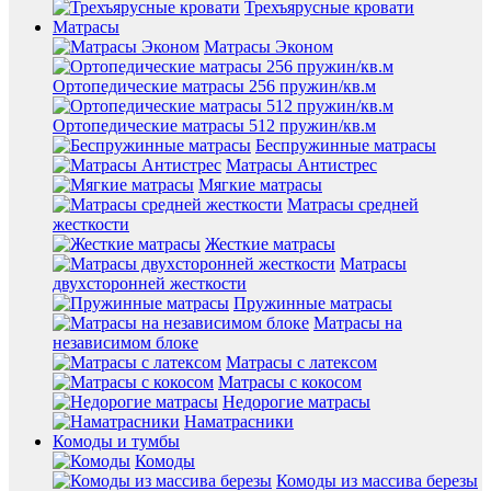
Трехъярусные кровати
Матрасы
Матрасы Эконом
Ортопедические матрасы 256 пружин/кв.м
Ортопедические матрасы 512 пружин/кв.м
Беспружинные матрасы
Матрасы Антистрес
Мягкие матрасы
Матрасы средней
жесткости
Жесткие матрасы
Матрасы
двухсторонней жесткости
Пружинные матрасы
Матрасы на
независимом блоке
Матрасы с латексом
Матрасы с кокосом
Недорогие матрасы
Наматрасники
Комоды и тумбы
Комоды
Комоды из массива березы