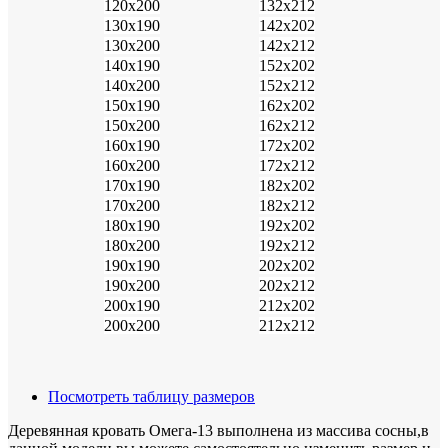
120х200
132х212
130х190
142х202
130х200
142х212
140х190
152х202
140х200
152х212
150х190
162х202
150х200
162х212
160х190
172х202
160х200
172х212
170х190
182х202
170х200
182х212
180х190
192х202
180х200
192х212
190х190
202х202
190х200
202х212
200х190
212х202
200х200
212х212
Посмотреть таблицу размеров
Деревянная кровать Омега-13 выполнена из массива сосны,в