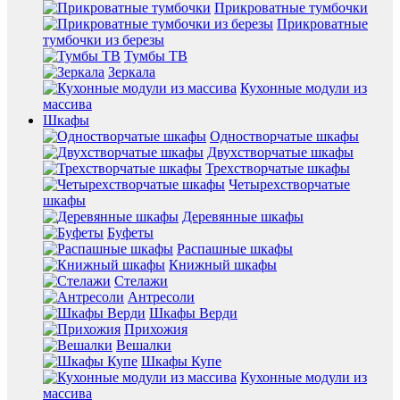
Прикроватные тумбочки
Прикроватные
тумбочки из березы
Тумбы ТВ
Зеркала
Кухонные модули из
массива
Шкафы
Одностворчатые шкафы
Двухстворчатые шкафы
Трехстворчатые шкафы
Четырехстворчатые
шкафы
Деревянные шкафы
Буфеты
Распашные шкафы
Книжный шкафы
Стелажи
Антресоли
Шкафы Верди
Прихожия
Вешалки
Шкафы Купе
Кухонные модули из
массива