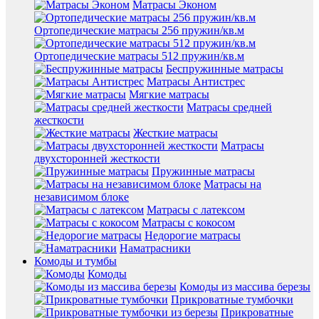
Матрасы Эконом
Ортопедические матрасы 256 пружин/кв.м
Ортопедические матрасы 512 пружин/кв.м
Беспружинные матрасы
Матрасы Антистрес
Мягкие матрасы
Матрасы средней
жесткости
Жесткие матрасы
Матрасы
двухсторонней жесткости
Пружинные матрасы
Матрасы на
независимом блоке
Матрасы с латексом
Матрасы с кокосом
Недорогие матрасы
Наматрасники
Комоды и тумбы
Комоды
Комоды из массива березы
Прикроватные тумбочки
Прикроватные