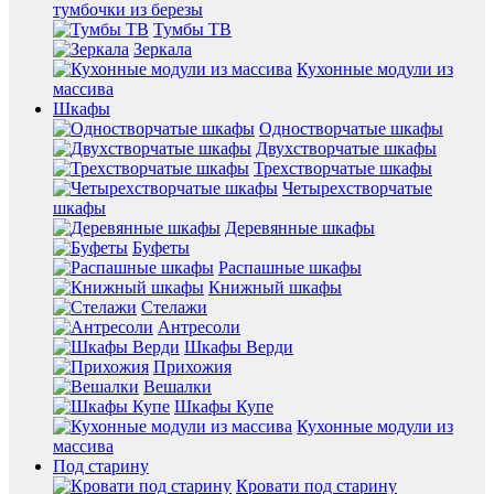
тумбочки из березы
Тумбы ТВ
Зеркала
Кухонные модули из
массива
Шкафы
Одностворчатые шкафы
Двухстворчатые шкафы
Трехстворчатые шкафы
Четырехстворчатые
шкафы
Деревянные шкафы
Буфеты
Распашные шкафы
Книжный шкафы
Стелажи
Антресоли
Шкафы Верди
Прихожия
Вешалки
Шкафы Купе
Кухонные модули из
массива
Под старину
Кровати под старину