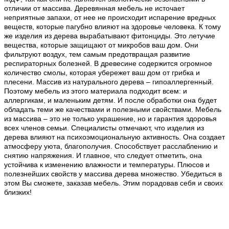
отличии от массива. Деревянная мебель не источает
неприятные запахи, от нее не происходит испарение вредных
веществ, которые пагубно влияют на здоровье человека. К тому
же изделия из дерева вырабатывают фитонциды. Это летучие
вещества, которые защищают от микробов ваш дом. Они
фильтруют воздух, тем самым предотвращая развитие
респираторных болезней. В древесине содержится огромное
количество смолы, которая убережет ваш дом от грибка и
плесени. Массив из натурального дерева – гипоаллергенный.
Поэтому мебель из этого материала подходит всем: и
аллергикам, и маленьким детям. И после обработки она будет
обладать теми же качествами и полезными свойствами. Мебель
из массива – это не только украшение, но и гарантия здоровья
всех членов семьи. Специалисты отмечают, что изделия из
дерева влияют на психоэмоциональную активность. Она создает
атмосферу уюта, благополучия. Способствует расслаблению и
снятию напряжения. И главное, что следует отметить, она
устойчива к изменению влажности и температуры. Плюсов и
полезнейших свойств у массива дерева множество. Убедиться в
этом Вы сможете, заказав мебель. Этим порадовав себя и своих
близких!