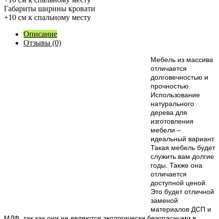
Габариты ширины кровати
+10 см к спальному месту
Описание
Отзывы (0)
М
ебель из массива
отличается
долговечностью и
прочностью.
Использование
натурального
дерева для
изготовления
мебели –
идеальный вариант.
Такая мебель будет
служить вам долгие
годы. Также она
отличается
доступной ценой.
Это будет отличной
заменой
материалов ДСП и
МДФ, так как они не являются экологически безопасными в