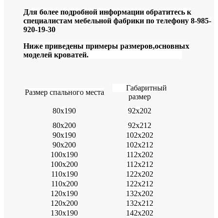
Для более подробной информации обратитесь к
специалистам мебельной фабрики по телефону 8-985-
920-19-30
Ниже приведены примеры размеров,основных
моделей кроватей.
Габаритный
Размер спального места
размер
80х190
92х202
80х200
92х212
90х190
102х202
90х200
102х212
100х190
112х202
100х200
112х212
110х190
122х202
110х200
122х212
120х190
132х202
120х200
132х212
130х190
142х202