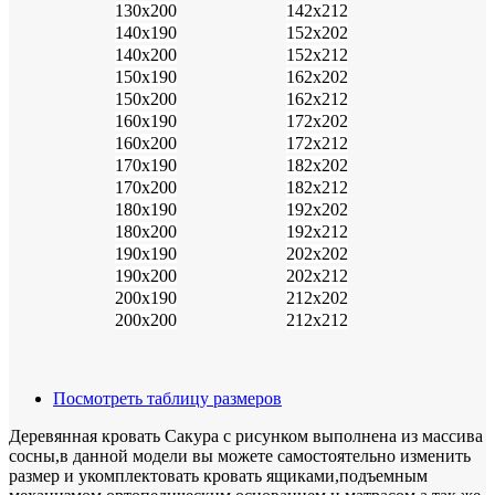
130х200
142х212
140х190
152х202
140х200
152х212
150х190
162х202
150х200
162х212
160х190
172х202
160х200
172х212
170х190
182х202
170х200
182х212
180х190
192х202
180х200
192х212
190х190
202х202
190х200
202х212
200х190
212х202
200х200
212х212
Посмотреть таблицу размеров
Деревянная кровать Сакура с рисунком выполнена из массива
сосны,в данной модели вы можете самостоятельно изменить
размер и укомплектовать кровать ящиками,подъемным