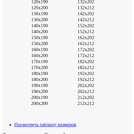
120х190
132х202
120х200
132х212
130х190
142х202
130х200
142х212
140х190
152х202
140х200
152х212
150х190
162х202
150х200
162х212
160х190
172х202
160х200
172х212
170х190
182х202
170х200
182х212
180х190
192х202
180х200
192х212
190х190
202х202
190х200
202х212
200х190
212х202
200х200
212х212
Посмотреть таблицу размеров