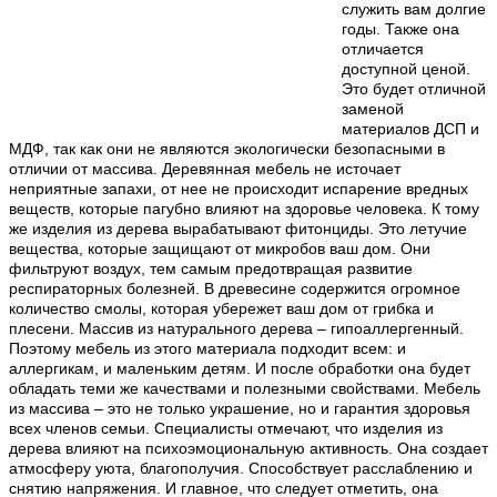
служить вам долгие
годы. Также она
отличается
доступной ценой.
Это будет отличной
заменой
материалов ДСП и
МДФ, так как они не являются экологически безопасными в
отличии от массива. Деревянная мебель не источает
неприятные запахи, от нее не происходит испарение вредных
веществ, которые пагубно влияют на здоровье человека. К тому
же изделия из дерева вырабатывают фитонциды. Это летучие
вещества, которые защищают от микробов ваш дом. Они
фильтруют воздух, тем самым предотвращая развитие
респираторных болезней. В древесине содержится огромное
количество смолы, которая убережет ваш дом от грибка и
плесени. Массив из натурального дерева – гипоаллергенный.
Поэтому мебель из этого материала подходит всем: и
аллергикам, и маленьким детям. И после обработки она будет
обладать теми же качествами и полезными свойствами. Мебель
из массива – это не только украшение, но и гарантия здоровья
всех членов семьи. Специалисты отмечают, что изделия из
дерева влияют на психоэмоциональную активность. Она создает
атмосферу уюта, благополучия. Способствует расслаблению и
снятию напряжения. И главное, что следует отметить, она