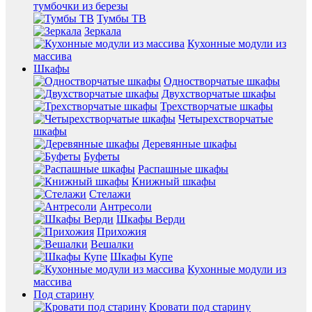
тумбочки из березы
Тумбы ТВ
Зеркала
Кухонные модули из
массива
Шкафы
Одностворчатые шкафы
Двухстворчатые шкафы
Трехстворчатые шкафы
Четырехстворчатые
шкафы
Деревянные шкафы
Буфеты
Распашные шкафы
Книжный шкафы
Стелажи
Антресоли
Шкафы Верди
Прихожия
Вешалки
Шкафы Купе
Кухонные модули из
массива
Под старину
Кровати под старину