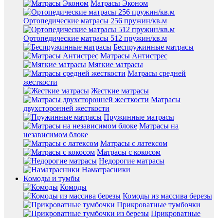
Матрасы Эконом
Ортопедические матрасы 256 пружин/кв.м
Ортопедические матрасы 512 пружин/кв.м
Беспружинные матрасы
Матрасы Антистрес
Мягкие матрасы
Матрасы средней
жесткости
Жесткие матрасы
Матрасы
двухсторонней жесткости
Пружинные матрасы
Матрасы на
независимом блоке
Матрасы с латексом
Матрасы с кокосом
Недорогие матрасы
Наматрасники
Комоды и тумбы
Комоды
Комоды из массива березы
Прикроватные тумбочки
Прикроватные