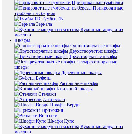
Прикроватные тумбочки
Прикроватные
тумбочки из березы
Тумбы ТВ
Зеркала
Кухонные модули из
массива
Шкафы
Одностворчатые шкафы
Двухстворчатые шкафы
Трехстворчатые шкафы
Четырехстворчатые
шкафы
Деревянные шкафы
Буфеты
Распашные шкафы
Книжный шкафы
Стелажи
Антресоли
Шкафы Верди
Прихожия
Вешалки
Шкафы Купе
Кухонные модули из
массива