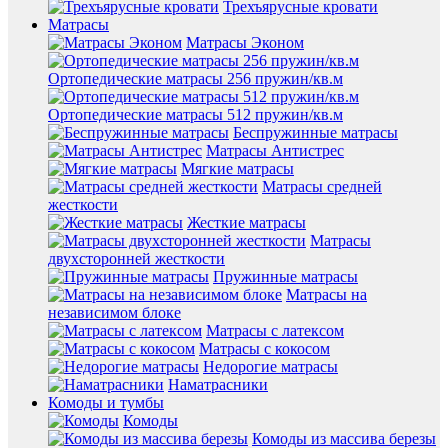
Трехъярусные кровати
Матрасы
Матрасы Эконом
Ортопедические матрасы 256 пружин/кв.м
Ортопедические матрасы 512 пружин/кв.м
Беспружинные матрасы
Матрасы Антистрес
Мягкие матрасы
Матрасы средней
жесткости
Жесткие матрасы
Матрасы
двухсторонней жесткости
Пружинные матрасы
Матрасы на
независимом блоке
Матрасы с латексом
Матрасы с кокосом
Недорогие матрасы
Наматрасники
Комоды и тумбы
Комоды
Комоды из массива березы