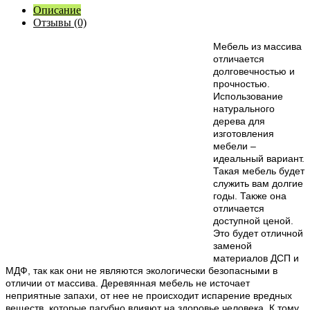
Описание
Отзывы (0)
М
ебель из массива
отличается
долговечностью и
прочностью.
Использование
натурального
дерева для
изготовления
мебели –
идеальный вариант.
Такая мебель будет
служить вам долгие
годы. Также она
отличается
доступной ценой.
Это будет отличной
заменой
материалов ДСП и
МДФ, так как они не являются экологически безопасными в
отличии от массива. Деревянная мебель не источает
неприятные запахи, от нее не происходит испарение вредных
веществ, которые пагубно влияют на здоровье человека. К тому