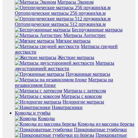
Матрасы Эконом
Ортопедические матрасы 256 пружин/кв.м
Ортопедические матрасы 512 пружин/кв.м
Беспружинные матрасы
Матрасы Антистрес
Мягкие матрасы
Матрасы средней
жесткости
Жесткие матрасы
Матрасы
двухсторонней жесткости
Пружинные матрасы
Матрасы на
независимом блоке
Матрасы с латексом
Матрасы с кокосом
Недорогие матрасы
Наматрасники
Комоды и тумбы
Комоды
Комоды из массива березы
Прикроватные тумбочки
Прикроватные