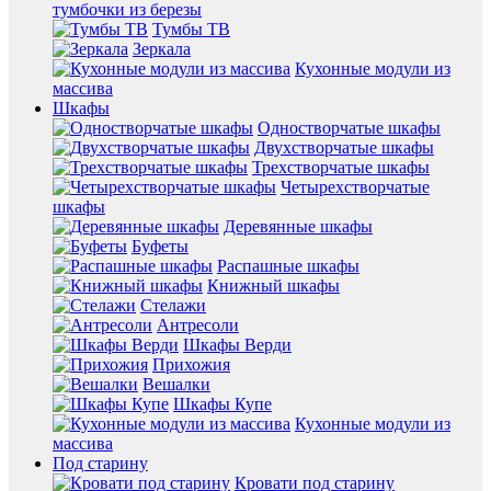
тумбочки из березы
Тумбы ТВ
Зеркала
Кухонные модули из
массива
Шкафы
Одностворчатые шкафы
Двухстворчатые шкафы
Трехстворчатые шкафы
Четырехстворчатые
шкафы
Деревянные шкафы
Буфеты
Распашные шкафы
Книжный шкафы
Стелажи
Антресоли
Шкафы Верди
Прихожия
Вешалки
Шкафы Купе
Кухонные модули из
массива
Под старину
Кровати под старину