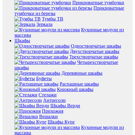
Прикроватные тумбочки
Прикроватные
тумбочки из березы
Тумбы ТВ
Зеркала
Кухонные модули из
массива
Шкафы
Одностворчатые шкафы
Двухстворчатые шкафы
Трехстворчатые шкафы
Четырехстворчатые
шкафы
Деревянные шкафы
Буфеты
Распашные шкафы
Книжный шкафы
Стелажи
Антресоли
Шкафы Верди
Прихожия
Вешалки
Шкафы Купе
Кухонные модули из
массива