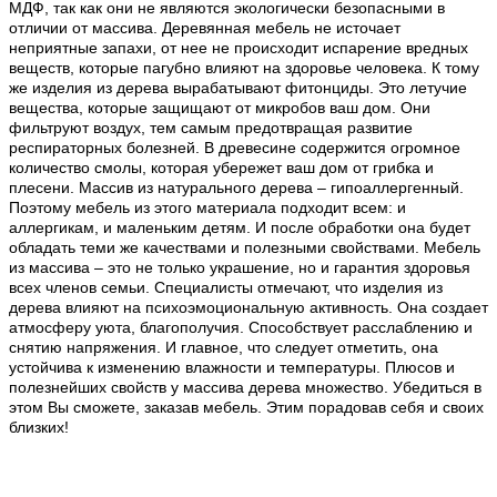
МДФ, так как они не являются экологически безопасными в
отличии от массива. Деревянная мебель не источает
неприятные запахи, от нее не происходит испарение вредных
веществ, которые пагубно влияют на здоровье человека. К тому
же изделия из дерева вырабатывают фитонциды. Это летучие
вещества, которые защищают от микробов ваш дом. Они
фильтруют воздух, тем самым предотвращая развитие
респираторных болезней. В древесине содержится огромное
количество смолы, которая убережет ваш дом от грибка и
плесени. Массив из натурального дерева – гипоаллергенный.
Поэтому мебель из этого материала подходит всем: и
аллергикам, и маленьким детям. И после обработки она будет
обладать теми же качествами и полезными свойствами. Мебель
из массива – это не только украшение, но и гарантия здоровья
всех членов семьи. Специалисты отмечают, что изделия из
дерева влияют на психоэмоциональную активность. Она создает
атмосферу уюта, благополучия. Способствует расслаблению и
снятию напряжения. И главное, что следует отметить, она
устойчива к изменению влажности и температуры. Плюсов и
полезнейших свойств у массива дерева множество. Убедиться в
этом Вы сможете, заказав мебель. Этим порадовав себя и своих
близких!