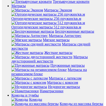
Трехъярусные кровати
Матрасы
Матрасы Эконом
Ортопедические матрасы 256 пружин/кв.м
Ортопедические матрасы 512 пружин/кв.м
Беспружинные матрасы
Матрасы Антистрес
Мягкие матрасы
Матрасы средней
жесткости
Жесткие матрасы
Матрасы
двухсторонней жесткости
Пружинные матрасы
Матрасы на
независимом блоке
Матрасы с латексом
Матрасы с кокосом
Недорогие матрасы
Наматрасники
Комоды и тумбы
Комоды
Комоды из массива березы