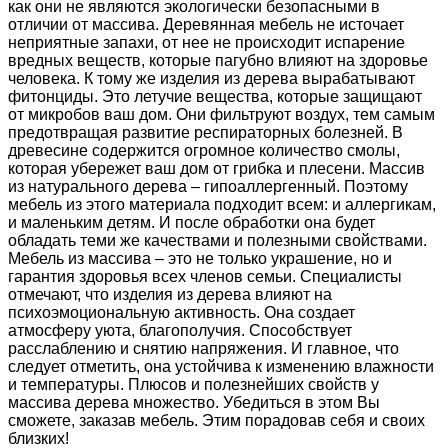
как они не являются экологически безопасными в
отличии от массива. Деревянная мебель не источает
неприятные запахи, от нее не происходит испарение
вредных веществ, которые пагубно влияют на здоровье
человека. К тому же изделия из дерева вырабатывают
фитонциды. Это летучие вещества, которые защищают
от микробов ваш дом. Они фильтруют воздух, тем самым
предотвращая развитие респираторных болезней. В
древесине содержится огромное количество смолы,
которая убережет ваш дом от грибка и плесени. Массив
из натурального дерева – гипоаллергенный. Поэтому
мебель из этого материала подходит всем: и аллергикам,
и маленьким детям. И после обработки она будет
обладать теми же качествами и полезными свойствами.
Мебель из массива – это не только украшение, но и
гарантия здоровья всех членов семьи. Специалисты
отмечают, что изделия из дерева влияют на
психоэмоциональную активность. Она создает
атмосферу уюта, благополучия. Способствует
расслаблению и снятию напряжения. И главное, что
следует отметить, она устойчива к изменению влажности
и температуры. Плюсов и полезнейших свойств у
массива дерева множество. Убедиться в этом Вы
сможете, заказав мебель. Этим порадовав себя и своих
близких!